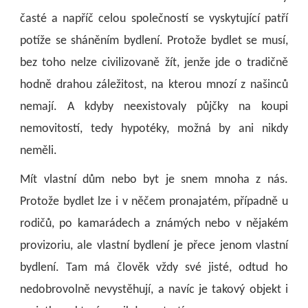
časté a napříč celou společností se vyskytující patří
potíže se sháněním bydlení. Protože bydlet se musí,
bez toho nelze civilizovaně žít, jenže jde o tradičně
hodně drahou záležitost, na kterou mnozí z našinců
nemají. A kdyby neexistovaly půjčky na koupi
nemovitostí, tedy hypotéky, možná by ani nikdy
neměli.
Mít vlastní dům nebo byt je snem mnoha z nás.
Protože bydlet lze i v něčem pronajatém, případně u
rodičů, po kamarádech a známých nebo v nějakém
provizoriu, ale vlastní bydlení je přece jenom vlastní
bydlení. Tam má člověk vždy své jisté, odtud ho
nedobrovolně nevystěhují, a navíc je takový objekt i