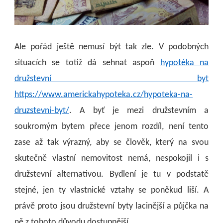
Ale pořád ještě nemusí být tak zle. V podobných
situacích se totiž dá sehnat aspoň
hypotéka na
družstevní byt
https://www.americkahypoteka.cz/hypoteka-na-
druzstevni-byt/
. A byť je mezi družstevním a
soukromým bytem přece jenom rozdíl, není tento
zase až tak výrazný, aby se člověk, který na svou
skutečně vlastní nemovitost nemá, nespokojil i s
družstevní alternativou. Bydlení je tu v podstatě
stejné, jen ty vlastnické vztahy se poněkud liší. A
právě proto jsou družstevní byty lacinější a půjčka na
ně z tohoto důvodu dostupnější.