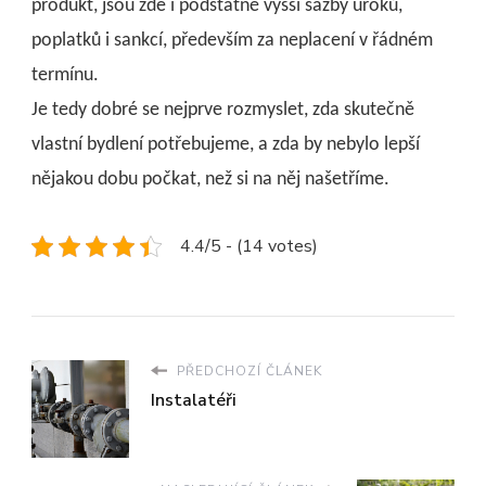
produkt, jsou zde i podstatně vyšší sazby úroků,
poplatků i sankcí, především za neplacení v řádném
termínu.
Je tedy dobré se nejprve rozmyslet, zda skutečně
vlastní bydlení potřebujeme, a zda by nebylo lepší
nějakou dobu počkat, než si na něj našetříme.
4.4/5 - (14 votes)
PŘEDCHOZÍ ČLÁNEK
Instalatéři