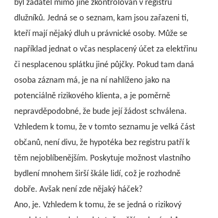
byl žadatel mimo jiné zkontrolován v registru
dlužníků. Jedná se o seznam, kam jsou zařazeni ti,
kteří mají nějaký dluh u právnické osoby. Může se
například jednat o včas nesplacený účet za elektřinu
či nesplacenou splátku jiné půjčky. Pokud tam daná
osoba záznam má, je na ní nahlíženo jako na
potenciálně rizikového klienta, a je poměrně
nepravděpodobné, že bude její žádost schválena.
Vzhledem k tomu, že v tomto seznamu je velká část
občanů, není divu, že hypotéka bez registru patří k
těm nejoblíbenějším. Poskytuje možnost vlastního
bydlení mnohem širší škále lidí, což je rozhodně
dobře. Avšak není zde nějaký háček?
Ano, je. Vzhledem k tomu, že se jedná o rizikový