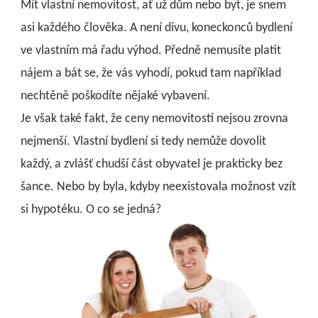
Mít vlastní nemovitost, ať už dům nebo byt, je snem
asi každého člověka. A není divu, koneckonců bydlení
ve vlastním má řadu výhod. Předně nemusíte platit
nájem a bát se, že vás vyhodí, pokud tam například
nechtěně poškodíte nějaké vybavení.
Je však také fakt, že ceny nemovitostí nejsou zrovna
nejmenší. Vlastní bydlení si tedy nemůže dovolit
každý, a zvlášť chudší část obyvatel je prakticky bez
šance. Nebo by byla, kdyby neexistovala možnost vzít
si hypotéku. O co se jedná?