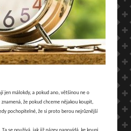
sají jen málokdy, a pokud ano, většinou ne o
é znamená, že pokud chceme nějakou koupit,
edy pochopitelné, že si proto berou nejrůznější
. Ta se používá, jak již název napovídá, ke koupi