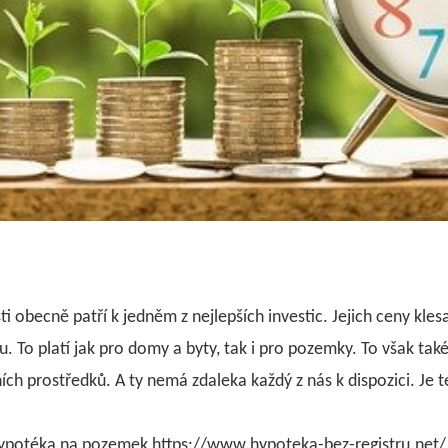
ti obecně patří k jedněm z nejlepších investic. Jejich ceny kle
 To platí jak pro domy a byty, tak i pro pozemky.
To však tak
ích prostředků. A ty nemá zdaleka každý z nás k dispozici. Je t
ypotéka na pozemek https://www.hypoteka-bez-registru.net/