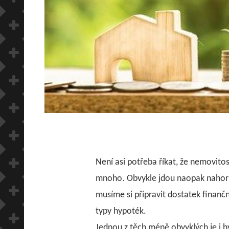
Není asi potřeba říkat, že nemovitos
mnoho. Obvykle jdou naopak nahoru.
musíme si připravit dostatek finančn
typy hypoték.
Jednou z těch méně obvyklých je i
h