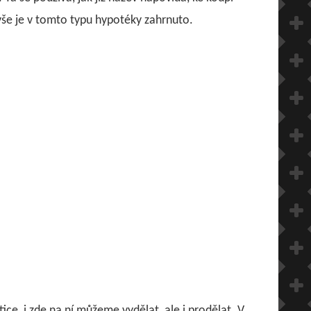
vše je v tomto typu hypotéky zahrnuto.
tice, i zde na ní můžeme vydělat, ale i prodělat.
V