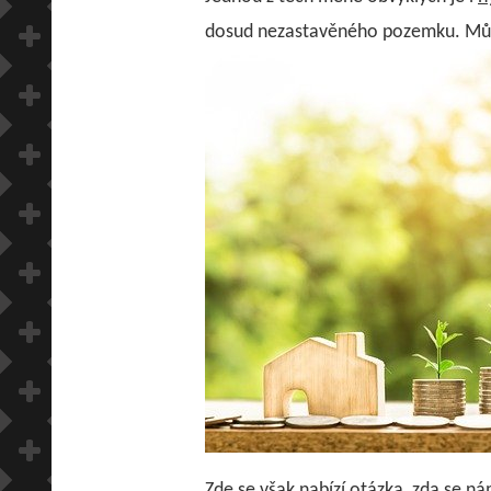
dosud nezastavěného pozemku. Může 
Zde se však nabízí otázka, zda se nám