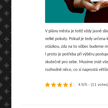
V plánu města je totiž vždy jasně d
velké pokuty. Pokud je tedy určena k
otázkou, zda na to vůbec budeme mít
I proto je potřeba při výběru postu
skutečně pro sebe. Musíme znát všec
rozhodně něco, co si naprostá většin
4.5/5 - (11 votes