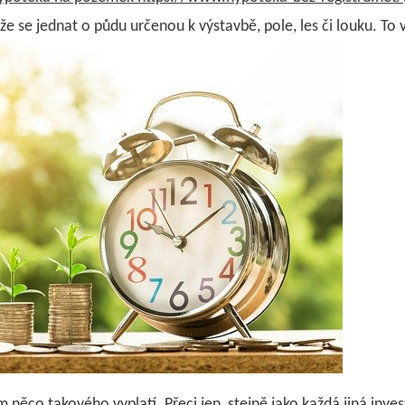
se jednat o půdu určenou k výstavbě, pole, les či louku. To 
 něco takového vyplatí. Přeci jen, stejně jako každá jiná inves