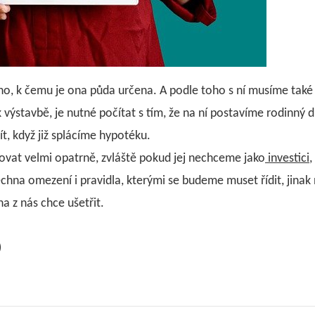
áno, k čemu je ona půda určena. A podle toho s ní musíme tak
 výstavbě, je nutné počítat s tím, že na ní postavíme rodinný 
, když již splácíme hypotéku.
povat velmi opatrně, zvláště pokud jej nechceme jako
investici
,
hna omezení i pravidla, kterými se budeme muset řídit, jinak
a z nás chce ušetřit.
)