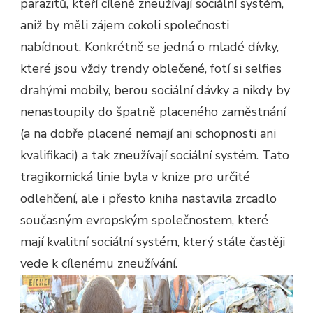
parazitů, kteří cíleně zneužívají sociální systém,
aniž by měli zájem cokoli společnosti
nabídnout. Konkrétně se jedná o mladé dívky,
které jsou vždy trendy oblečené, fotí si selfies
drahými mobily, berou sociální dávky a nikdy by
nenastoupily do špatně placeného zaměstnání
(a na dobře placené nemají ani schopnosti ani
kvalifikaci) a tak zneužívají sociální systém. Tato
tragikomická linie byla v knize pro určité
odlehčení, ale i přesto kniha nastavila zrcadlo
současným evropským společnostem, které
mají kvalitní sociální systém, který stále častěji
vede k cílenému zneužívání.