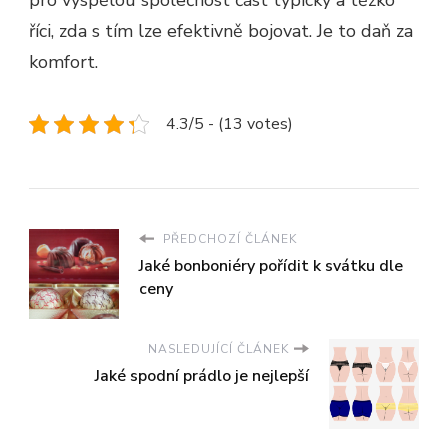
pro vyspělou společnost část typický a těžko
říci, zda s tím lze efektivně bojovat. Je to daň za
komfort.
4.3/5 - (13 votes)
PŘEDCHOZÍ ČLÁNEK
Jaké bonboniéry pořídit k svátku dle
ceny
NASLEDUJÍCÍ ČLÁNEK
Jaké spodní prádlo je nejlepší