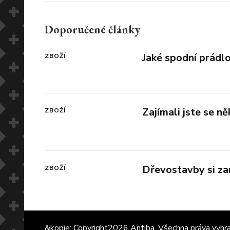
Doporučené články
Jaké spodní prádlo
ZBOŽÍ
Zajímali jste se n
ZBOŽÍ
Dřevostavby si za
ZBOŽÍ
&kopie; Copyright2026
Antiba
. Všechna práva vyhr