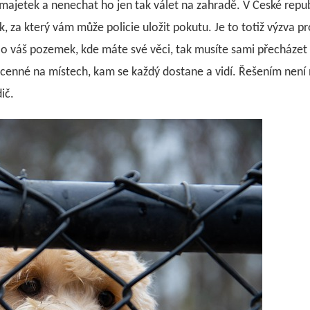
j majetek a nenechat ho jen tak válet na zahradě. V České republ
 za který vám může policie uložit pokutu. Je to totiž výzva pro
 o váš pozemek, kde máte své věci, tak musíte sami přecházet
cenné na místech, kam se každý dostane a vidí. Řešením není ni
ič.