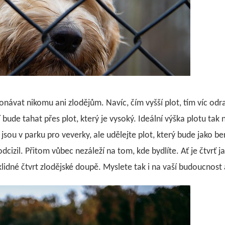
konávat nikomu ani zlodějům. Navíc, čím vyšší plot, tím víc od
í bude tahat přes plot, který je vysoký. Ideální výška plotu tak
jsou v parku pro veverky, ale udělejte plot, který bude jako b
zil. Přitom vůbec nezáleží na tom, kde bydlíte. Ať je čtvrť jakk
lidné čtvrt zlodějské doupě. Myslete tak i na vaší budoucnost a