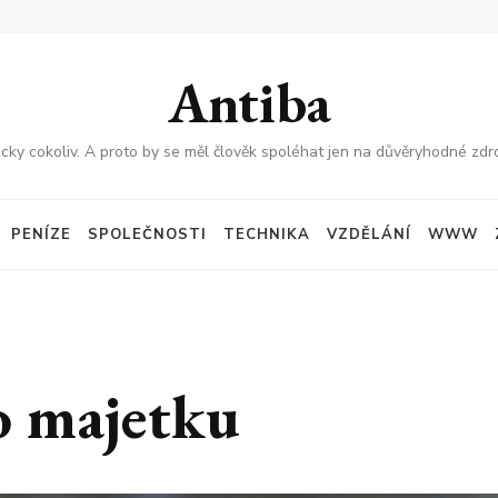
Antiba
cky cokoliv. A proto by se měl člověk spoléhat jen na důvěryhodné zdro
PENÍZE
SPOLEČNOSTI
TECHNIKA
VZDĚLÁNÍ
WWW
o majetku