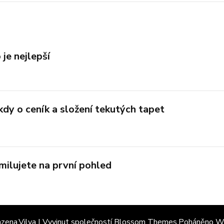
 je nejlepší
ěkdy o ceník a složení tekutých tapet
milujete na první pohled
azena.
Vilva | Vyvinut společností
Blossom Themes
.Poháněno
W