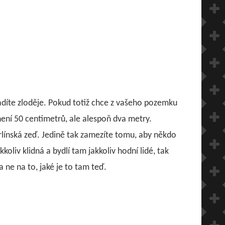
radíte zloděje. Pokud totiž chce z vašeho pozemku
 není 50 centimetrů, ale alespoň dva metry.
erlínská zeď. Jedině tak zamezíte tomu, aby někdo
oliv klidná a bydlí tam jakkoliv hodní lidé, tak
 ne na to, jaké je to tam teď.