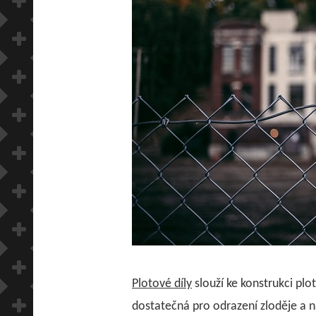
Plotové díly
slouží ke konstrukci plo
dostatečná pro odrazení zloděje a na