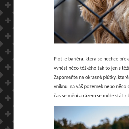
Plot je bariéra, která se nechce pře
vynést něco těžkého tak to jen s těž
Zapomeňte na okrasné plůtky, které 
vniknul na váš pozemek nebo něco odci
čas se mění a rázem se může stát z k