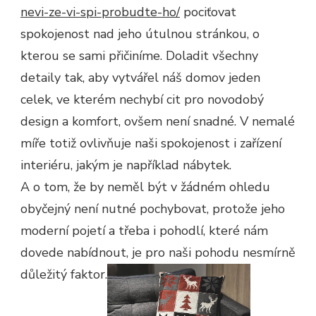
nevi-ze-vi-spi-probudte-ho/
pociťovat
spokojenost nad jeho útulnou stránkou, o
kterou se sami přičiníme. Doladit všechny
detaily tak, aby vytvářel náš domov jeden
celek, ve kterém nechybí cit pro novodobý
design a komfort, ovšem není snadné. V nemalé
míře totiž ovlivňuje naši spokojenost i zařízení
interiéru, jakým je například nábytek.
A o tom, že by neměl být v žádném ohledu
obyčejný není nutné pochybovat, protože jeho
moderní pojetí a třeba i pohodlí, které nám
dovede nabídnout, je pro naši pohodu nesmírně
důležitý faktor.