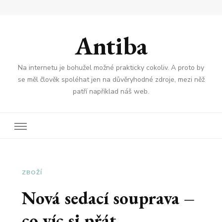
Antiba
Na internetu je bohužel možné prakticky cokoliv. A proto by
se měl člověk spoléhat jen na důvěryhodné zdroje, mezi něž
patří například náš web.
ZBOŽÍ
Nová sedací souprava –
co víc si přát