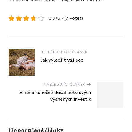
u všech a někteří rodiče mají v hlavě mozek.
3.7/5 - (7 votes)
PŘEDCHOZÍ ČLÁNEK
Jak vylepšit váš sex
NASLEDUJÍCÍ ČLÁNEK
S námi konečně dosáhnete svých
vysněných investic
Doporučené články