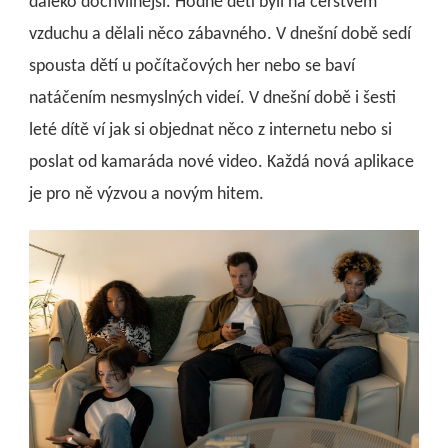
daleko dochvilnější. Hodně děti byli na čerstvém
vzduchu a dělali něco zábavného. V dnešní době sedí
spousta dětí u počítačových her nebo se baví
natáčením nesmyslných videí. V dnešní době i šesti
leté dítě ví jak si objednat něco z internetu nebo si
poslat od kamaráda nové video. Každá nová aplikace
je pro ně výzvou a novým hitem.