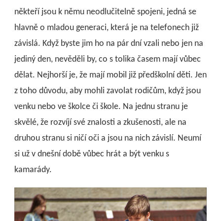
někteří jsou k němu neodlučitelně spojeni, jedná se
hlavně o mladou generaci, která je na telefonech již
závislá. Když byste jim ho na pár dní vzali nebo jen na
jediný den, nevěděli by, co s tolika časem mají vůbec
dělat. Nejhorší je, že mají mobil již předškolní děti. Jen
z toho důvodu, aby mohli zavolat rodičům, když jsou
venku nebo ve školce či škole. Na jednu stranu je
skvělé, že rozvíjí své znalosti a zkušenosti, ale na
druhou stranu si ničí oči a jsou na nich závislí. Neumí
si už v dnešní době vůbec hrát a být venku s
kamarády.