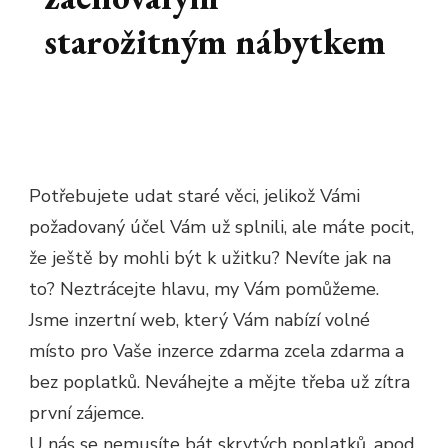
starožitným nábytkem
Potřebujete udat staré věci, jelikož Vámi
požadovaný účel Vám už splnili, ale máte pocit,
že ještě by mohli být k užitku? Nevíte jak na
to? Neztrácejte hlavu, my Vám pomůžeme.
Jsme inzertní web, který Vám nabízí volné
místo pro Vaše inzerce zdarma zcela zdarma a
bez poplatků. Neváhejte a mějte třeba už zítra
první zájemce.
U nás se nemusíte bát skrytých poplatků, apod.