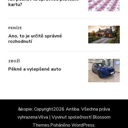
kartu?
PENÍZE
Ano, to je určitě správné
rozhodnutí
ZBOŽÍ
Pěkné a vylepšené auto
&kopie; Copyright2026
Antiba
. Všechna práva
vyhrazena.
Vilva | Vyvinut společností
Blossom
Themes
.Poháněno
WordPress
.